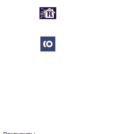
ФАСТЛАЙН
TVCOM
Telegram Bot
info@fastline.kz
Аб.отдел:
8 705 981 55 77
Тех.поддержка:
8 771 387 71 17